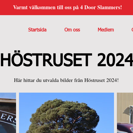
Varmt välkommen till oss på 4 Door Slammers!
Startsida
Om oss
Medlem
HÖSTRUSET 202
Här hittar du utvalda bilder från Höstruset 2024!