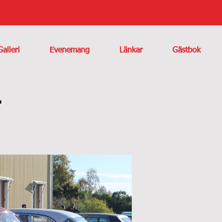
Galleri
Evenemang
Länkar
Gästbok
4