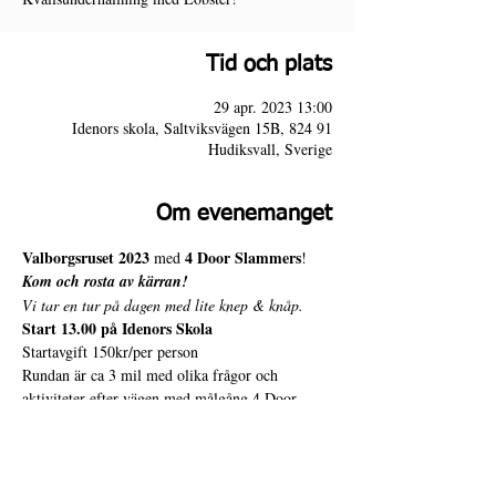
Tid och plats
29 apr. 2023 13:00
Idenors skola, Saltviksvägen 15B, 824 91
Hudiksvall, Sverige
Om evenemanget
Valborgsruset 2023 
4 Door Slammers
med 
!
Kom och rosta av kärran!
Vi tar en tur på dagen med lite knep & knåp.
Start 13.00 på Idenors Skola
Startavgift 150kr/per person
Rundan är ca 3 mil med olika frågor och 
aktiviteter efter vägen med målgång 4 Door 
Slammers Iggesund.
Visa mer