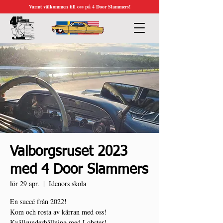
Varmt välkommen till oss på 4 Door Slammers!
Valborgsruset 2023
med 4 Door Slammers
lör 29 apr.
  |  
Idenors skola
En succé från 2022!
Kom och rosta av kärran med oss!
Kvällsunderhållning med Lobster!