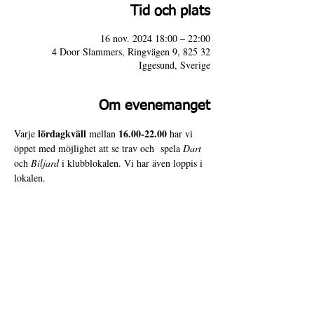
Tid och plats
16 nov. 2024 18:00 – 22:00
4 Door Slammers, Ringvägen 9, 825 32
Iggesund, Sverige
Om evenemanget
lördagkväll
16.00-22.00 
Varje 
 mellan 
har vi 
öppet med möjlighet att se trav och  spela 
Dart
och 
Biljard
 i klubblokalen. Vi har även loppis i 
lokalen.
Varmt välkomna till 4 Door Slammers!
4 Door Slammers
Intranät
Besöksadress