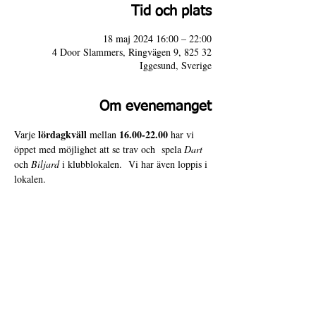
Tid och plats
18 maj 2024 16:00 – 22:00
4 Door Slammers, Ringvägen 9, 825 32
Iggesund, Sverige
Om evenemanget
lördagkväll
16.00-22.00 
Varje 
 mellan 
har vi 
öppet med möjlighet att se trav och  spela 
Dart
och 
Biljard
 i klubblokalen.  Vi har även loppis i 
lokalen.
Varmt välkomna till 4 Door Slammers!
4 Door Slammers
Intranät
Besöksadress