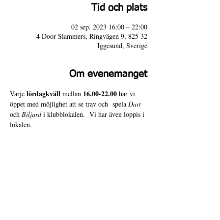
Tid och plats
02 sep. 2023 16:00 – 22:00
4 Door Slammers, Ringvägen 9, 825 32
Iggesund, Sverige
Om evenemanget
lördagkväll
16.00-22.00 
Varje 
 mellan 
har vi 
öppet med möjlighet att se trav och  spela 
Dart
och 
Biljard
 i klubblokalen.  Vi har även loppis i 
lokalen.
Varmt välkomna till 4 Door Slammers!
4 Door Slammers
Intranät
Besöksadress