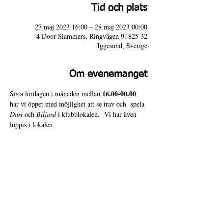
Tid och plats
27 maj 2023 16:00 – 28 maj 2023 00:00
4 Door Slammers, Ringvägen 9, 825 32
Iggesund, Sverige
Om evenemanget
16.00-00.00 
Sista lördagen i månaden mellan 
har vi öppet med möjlighet att se trav och  spela 
Dart
 och 
Biljard
 i klubblokalen.  Vi har även 
loppis i lokalen.
Varmt välkomna till 4 Door Slammers!
4 Door Slammers
Intranät
Besöksadress