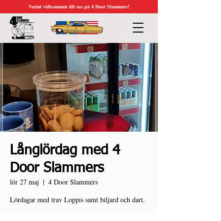
Varmt välkommen till oss på 4 Door Slammers!
Långlördag med 4
Door Slammers
lör 27 maj
  |  
4 Door Slammers
Lördagar med trav Loppis samt biljard och dart.