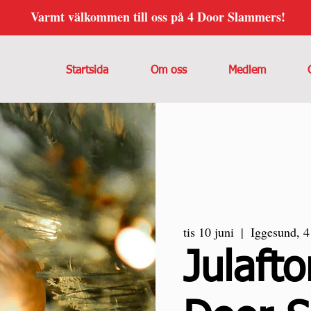
Varmt välkommen till oss på 4 Door Slammers!
Startsida
Om oss
Medlem
tis 10 juni
  |  
Iggesund, 
Julaft