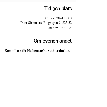
Tid och plats
02 nov. 2024 18:00
4 Door Slammers, Ringvägen 9, 825 32
Iggesund, Sverige
Om evenemanget
HalloweenQuiz
trubadur
Kom till oss för 
 och 
.
4 Door Slammers
Intranät
Besöksadress
Ringvägen 9,
© Copyright 4 Door Slammers 2025
825 32 Iggesund
Design:
Dennis Bäckström