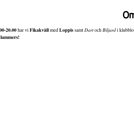
Om
00-20.00
Fikakväll
Loppis
 har vi 
 med 
 samt 
Dart
 och 
Biljard
 i klubblo
Slammers!