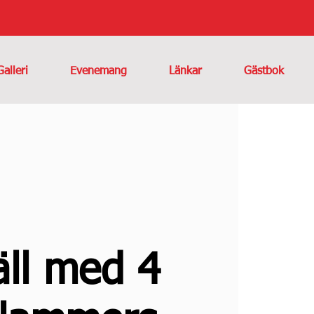
Galleri
Evenemang
Länkar
Gästbok
äll med 4