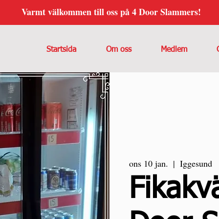
Varmt välkommen till oss på 4 Door Slammers!
Startsida
Om oss
Medlem
ons 10 jan.
  |  
Iggesund
Fikakv