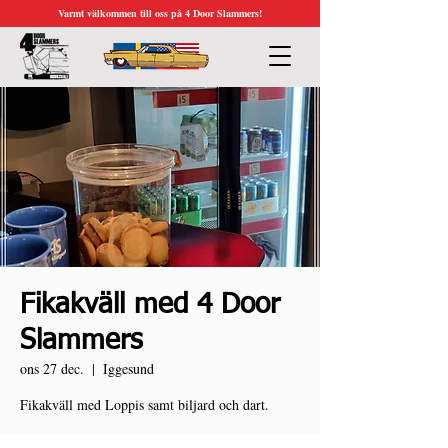
Varmt välkommen till oss på 4 Door Slammers!
Fikakväll med 4 Door
Slammers
ons 27 dec.
  |  
Iggesund
Fikakväll med Loppis samt biljard och dart.