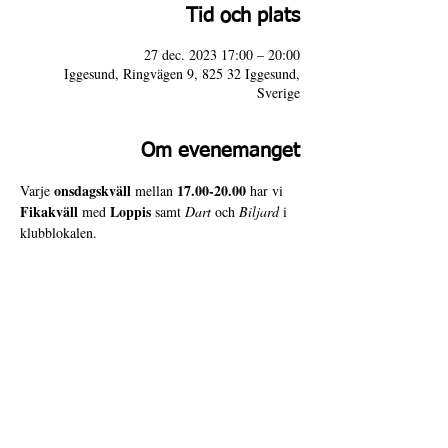
Tid och plats
27 dec. 2023 17:00 – 20:00
Iggesund, Ringvägen 9, 825 32 Iggesund,
Sverige
Om evenemanget
onsdagskväll
17.00-20.00
Varje 
 mellan 
 har vi 
Fikakväll
Loppis
 med 
 samt 
Dart
 och 
Biljard
 i 
klubblokalen. 
Varmt välkomna till 4 Door Slammers!
4 Door Slammers
Intranät
Besöksadress
Ringvägen 9,