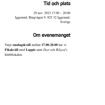
Tid och plats
29 nov. 2023 17:00 – 20:00
Iggesund, Ringvägen 9, 825 32 Iggesund,
Sverige
Om evenemanget
onsdagskväll
17.00-20.00
Varje 
 mellan 
 har vi 
Fikakväll
Loppis
 med 
 samt 
Dart
 och 
Biljard
 i 
klubblokalen. 
Varmt välkomna till 4 Door Slammers!
4 Door Slammers
Intranät
Besöksadress
Ringvägen 9,