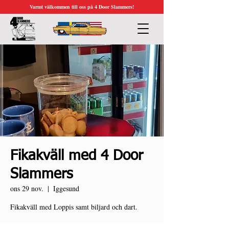
Varmt välkommen till oss på 4 Door Slammers!
Fikakväll med 4 Door
Slammers
ons 29 nov.
  |  
Iggesund
Fikakväll med Loppis samt biljard och dart.