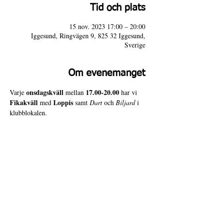
Tid och plats
15 nov. 2023 17:00 – 20:00
Iggesund, Ringvägen 9, 825 32 Iggesund,
Sverige
Om evenemanget
onsdagskväll
17.00-20.00
Varje 
 mellan 
 har vi 
Fikakväll
Loppis
 med 
 samt 
Dart
 och 
Biljard
 i 
klubblokalen. 
Varmt välkomna till 4 Door Slammers!
4 Door Slammers
Intranät
Besöksadress
Ringvägen 9,