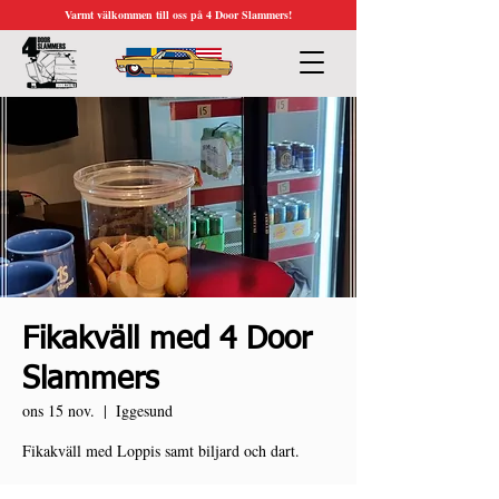
Varmt välkommen till oss på 4 Door Slammers!
Fikakväll med 4 Door
Slammers
ons 15 nov.
  |  
Iggesund
Fikakväll med Loppis samt biljard och dart.