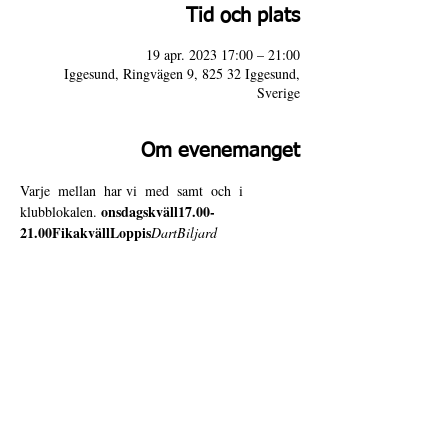
Tid och plats
19 apr. 2023 17:00 – 21:00
Iggesund, Ringvägen 9, 825 32 Iggesund,
Sverige
Om evenemanget
Varje 
 mellan 
 har vi 
 med 
 samt 
 och 
 i 
onsdagskväll
17.00-
klubblokalen. 
21.00
Fikakväll
Loppis
Dart
Biljard
Varmt välkomna till 4 Door Slammers!
4 Door Slammers
Intranät
Besöksadress
Ringvägen 9,