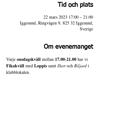
Tid och plats
22 mars 2023 17:00 – 21:00
Iggesund, Ringvägen 9, 825 32 Iggesund,
Sverige
Om evenemanget
onsdagskväll
17.00-21.00
Varje 
 mellan 
 har vi 
Fikakväll
Loppis
 med 
 samt 
Dart
 och 
Biljard
 i 
klubblokalen. 
Varmt välkomna till 4 Door Slammers!
4 Door Slammers
Intranät
Besöksadress
Ringvägen 9,