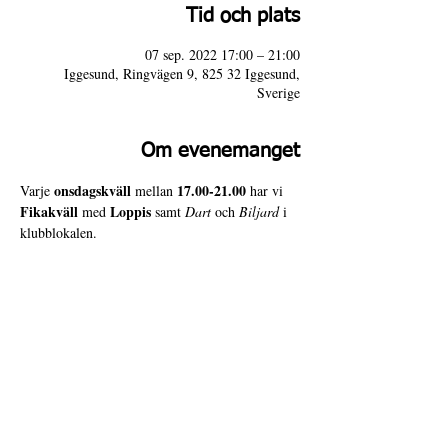
Tid och plats
07 sep. 2022 17:00 – 21:00
Iggesund, Ringvägen 9, 825 32 Iggesund,
Sverige
Om evenemanget
onsdagskväll
17.00-21.00
Varje 
 mellan 
 har vi 
Fikakväll
Loppis
 med 
 samt 
Dart
 och 
Biljard
 i 
klubblokalen. 
Varmt välkomna till 4 Door Slammers!
4 Door Slammers
Intranät
Besöksadress
Ringvägen 9,