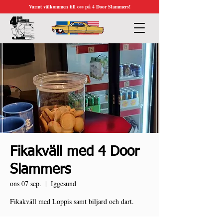
Varmt välkommen till oss på 4 Door Slammers!
Fikakväll med 4 Door
Slammers
ons 07 sep.
  |  
Iggesund
Fikakväll med Loppis samt biljard och dart.