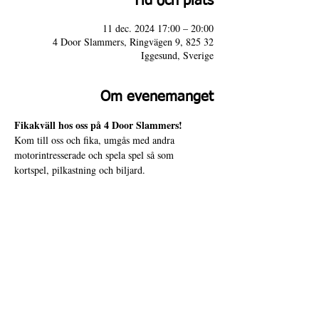
Tid och plats
11 dec. 2024 17:00 – 20:00
4 Door Slammers, Ringvägen 9, 825 32
Iggesund, Sverige
Om evenemanget
Fikakväll hos oss på 4 Door Slammers!
Kom till oss och fika, umgås med andra 
motorintresserade och spela spel så som 
kortspel, pilkastning och biljard.
Varmt välkommen!
4 Door Slammers
Intranät
Besöksadress