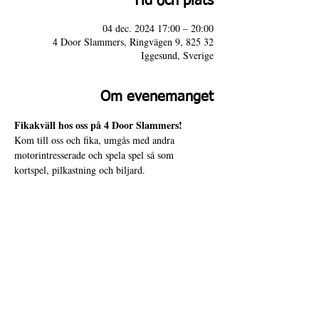
Tid och plats
04 dec. 2024 17:00 – 20:00
4 Door Slammers, Ringvägen 9, 825 32
Iggesund, Sverige
Om evenemanget
Fikakväll hos oss på 4 Door Slammers!
Kom till oss och fika, umgås med andra 
motorintresserade och spela spel så som 
kortspel, pilkastning och biljard.
Varmt välkommen!
4 Door Slammers
Intranät
Besöksadress