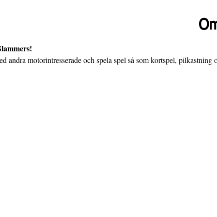
Om
 Slammers!
d andra motorintresserade och spela spel så som kortspel, pilkastning o