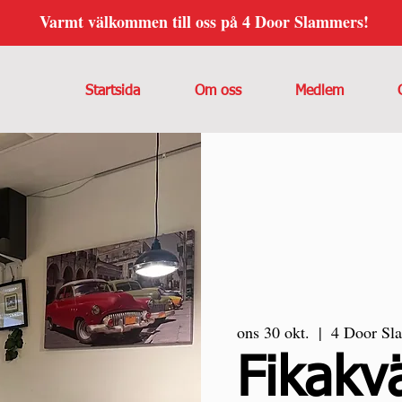
Varmt välkommen till oss på 4 Door Slammers!
Startsida
Om oss
Medlem
ons 30 okt.
  |  
4 Door Sl
Fikakvä