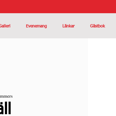
Galleri
Evenemang
Länkar
Gästbok
ammers
ll