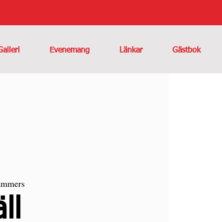
Galleri
Evenemang
Länkar
Gästbok
ammers
ll