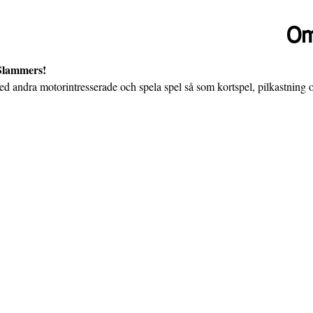
Om
 Slammers!
d andra motorintresserade och spela spel så som kortspel, pilkastning o