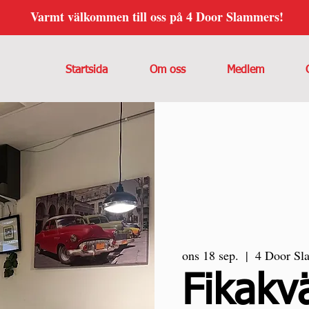
Varmt välkommen till oss på 4 Door Slammers!
Startsida
Om oss
Medlem
ons 18 sep.
  |  
4 Door Sl
Fikakvä