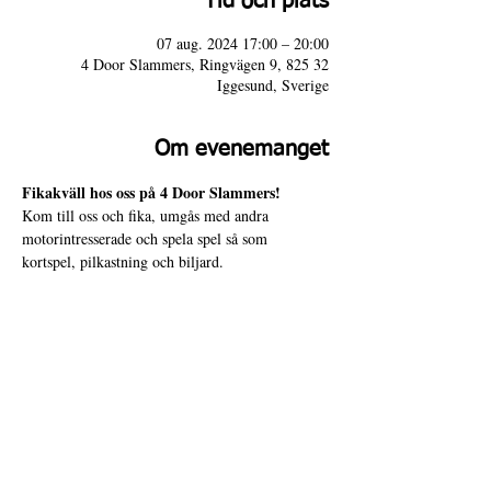
Tid och plats
07 aug. 2024 17:00 – 20:00
4 Door Slammers, Ringvägen 9, 825 32
Iggesund, Sverige
Om evenemanget
Fikakväll hos oss på 4 Door Slammers!
Kom till oss och fika, umgås med andra 
motorintresserade och spela spel så som 
kortspel, pilkastning och biljard.
Varmt välkommen!
4 Door Slammers
Intranät
Besöksadress