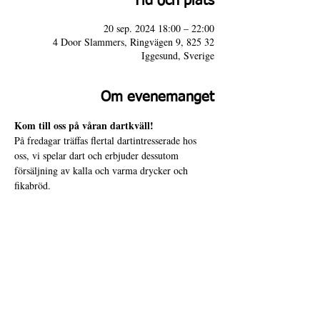
Tid och plats
20 sep. 2024 18:00 – 22:00
4 Door Slammers, Ringvägen 9, 825 32
Iggesund, Sverige
Om evenemanget
Kom till oss på våran dartkväll!
På fredagar träffas flertal dartintresserade hos 
oss, vi spelar dart och erbjuder dessutom 
försäljning av kalla och varma drycker och 
fikabröd.
Varmt välkommen!
4 Door Slammers
Intranät