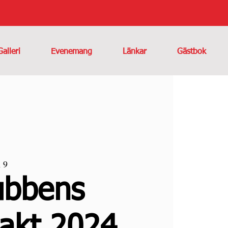
Galleri
Evenemang
Länkar
Gästbok
 9
ubbens
akt 2024