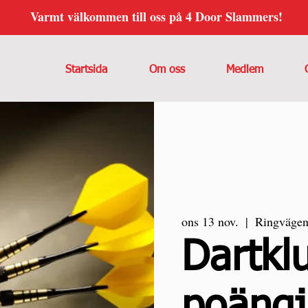
Varmt välkommen till oss på 4 Door Slammers!
Startsida
Om oss
Medlem
ons 13 nov.
  |  
Ringvägen
Dartkl
poängj