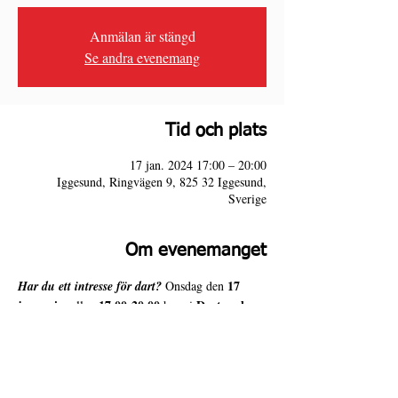
Anmälan är stängd
Se andra evenemang
Tid och plats
17 jan. 2024 17:00 – 20:00
Iggesund, Ringvägen 9, 825 32 Iggesund,
Sverige
Om evenemanget
17 
Har du ett intresse för dart?
 Onsdag den 
januari
17.00-20.00
Dart- och 
 mellan 
 har vi 
Fikaväll
.
Varmt välkomna till 4 Door Slammers!