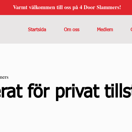
Varmt välkommen till oss på 4 Door Slammers!
Startsida
Om oss
Medlem
mers
t för privat tills