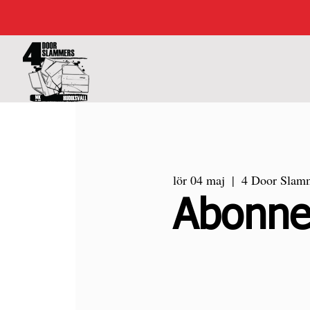
lör 04 maj
  |  
4 Door Slam
Abonnera