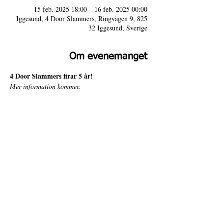
15 feb. 2025 18:00 – 16 feb. 2025 00:00
Iggesund, 4 Door Slammers, Ringvägen 9, 825
32 Iggesund, Sverige
Om evenemanget
4 Door Slammers firar 5 år! 
Mer information kommer.
4 Door Slammers
Intranät
Besöksadress
Ringvägen 9,
© Copyright 4 Door Slammers 2025
825 32 Iggesund
Design:
Dennis Bäckström