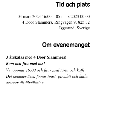
Tid och plats
04 mars 2023 16:00 – 05 mars 2023 00:00
4 Door Slammers, Ringvägen 9, 825 32
Iggesund, Sverige
Om evenemanget
3 årskalas 
4 Door Slammers
med 
!
Kom och fira med oss!
Vi  öppnar 16:00 och firar med tårta och kaffe.
Det kommer även finnas toast, pizzabit och kalla 
drycker till försäljning.
Varmt välkomna till 4 Door Slammers!
4 Door Slammers