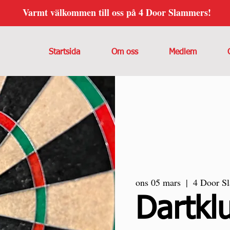
Varmt välkommen till oss på 4 Door Slammers!
Startsida
Om oss
Medlem
ons 05 mars
  |  
4 Door S
Dartkl