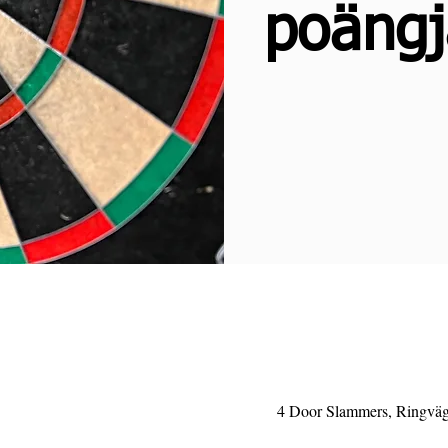
poängj
4 Door Slammers, Ringväge