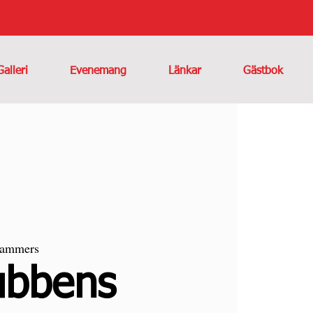
Galleri
Evenemang
Länkar
Gästbok
lammers
ubbens