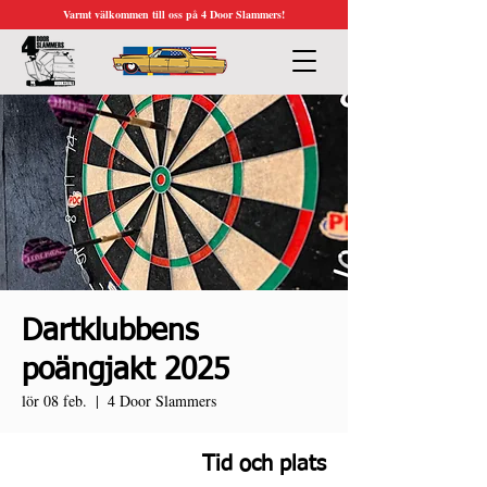
Varmt välkommen till oss på 4 Door Slammers!
Dartklubbens
poängjakt 2025
lör 08 feb.
  |  
4 Door Slammers
Tid och plats